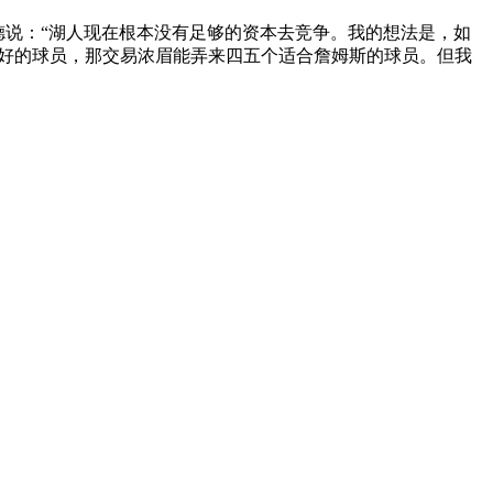
克劳福德说：“湖人现在根本没有足够的资本去竞争。我的想法是，如
最好的球员，那交易浓眉能弄来四五个适合詹姆斯的球员。但我