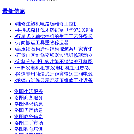
最新信息
•
维修注塑机电路板维修工控机
•
手持式森林伐木链锯富世华372 XP油
•
行星式立轴搅拌机的生产工艺经得起
•
万向搬运工具重物移运器
•
高压细石构造柱结构浇筑泵厂家直销
•
石景山区维修变频器过流维修驱动器
•
定制管头冲孔多功能不锈钢冲孔机圆
•
日照发电机租赁,发电机机组租赁/发
•
隧道专用油浸式远距离输送三相电源
•
承德市维修显示屏花屏维修工业设备
洛阳生活服务
洛阳商务服务
洛阳供求信息
洛阳房产信息
洛阳商务信息
洛阳二手市场
洛阳教育培训