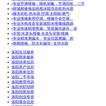
•
专业空调维修，移机加氟，空调回收，二手
•
薛城精修液晶电视冰箱洗衣机热水器
•
修洗衣机.热水器.空调.太阳能.燃气
•
专业维修家用空调、维修中央空调、
•
专业水电改造安装做防水维修线路跳
•
专业快速精准查漏，管道漏水渗水、改
•
水管/水龙头维修 水龙头安装/维修
•
专业精准测漏水、专业仪器测漏、房
•
角阀维修、防水补漏等 | 支持水路
洛阳生活服务
洛阳商务服务
洛阳供求信息
洛阳房产信息
洛阳商务信息
洛阳二手市场
洛阳教育培训
洛阳求职招聘
洛阳招商加盟
洛阳创业投资
洛阳展会信息