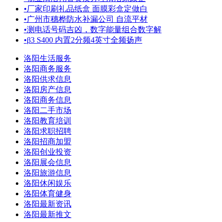
•
厂家印刷礼品纸盒 面膜彩盒定做白
•
广州市穗桦防水补漏公司 自流平材
•
测电话号码吉凶，数字能量组合数字解
•
β3 S400 内置2分频4英寸全频扬声
洛阳生活服务
洛阳商务服务
洛阳供求信息
洛阳房产信息
洛阳商务信息
洛阳二手市场
洛阳教育培训
洛阳求职招聘
洛阳招商加盟
洛阳创业投资
洛阳展会信息
洛阳旅游信息
洛阳休闲娱乐
洛阳体育健身
洛阳最新资讯
洛阳最新推文