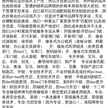
费用都在这些成本上产生，所以才会那么昂贵。另外锁的成本
也相差很多，普通的锁和品牌锁的价格本身就有很大差别。对
于普通车型来说，自己就可以完成配钥匙和洗钥匙的业务，因
此价格会比4S店低不少，但是对于豪华品牌车型来说，无论
在哪配钥匙换锁，他们一样要从厂家那里寻求“匹配码”以及相
关货源，可能都需要在原产地进行，因此成本相差并不太多。
我们24小时紧急开锁服务专业从事：开锁/换锁/开防dao门锁，
开保险柜，开汽车锁，开玻璃门锁，开卷帘门锁， 开、修各
式保险柜、保管箱 开、修各式办公锁具（老板台锁、档案
柜锁、办公桌文具锁等） 开、修各式民用锁具（各类普通
房门、防dao门、车库门、密码箱等）开、修各式车用锁具
（车门锁、点火器锁、摩托车锁等） 专开奔驰、宝马、凌
志、丰田、别克、-、桑塔纳等进口、国产车 专业设备匹配
大众、奥迪、宝马、保时捷、丰田、-、尼桑、等国产进口车
钥匙芯。开锁：专业技术开启，不会对锁具造成任何po huai，
反坏po huai性开启，支持技术开启； 换锁：升级超B级锁芯，
防dao性能更强，防dao门专用锁芯。新到叶片锁，防dao更升
级！防技术开启，防锡纸开启，防bao力开启！ 修锁：十二年
专业修锁师傅为您维修锁具！教您更好正确使用锁具。专业-
各类安全锁具。 装锁：一条龙服务！星级服务态度，星级服
务技术，专业-为您安装！因为专业，更放心！。洛阳商务信
息发布。