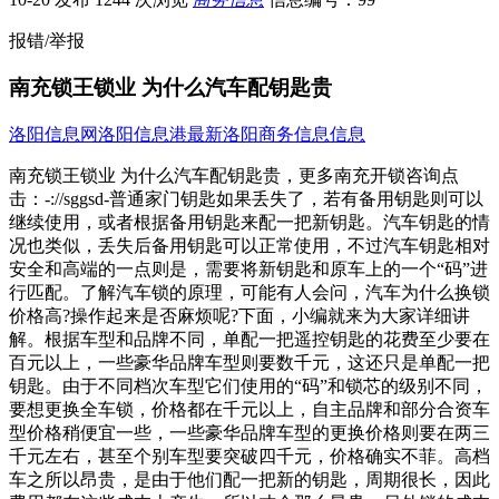
报错/举报
南充锁王锁业 为什么汽车配钥匙贵
洛阳信息网
洛阳信息港
最新洛阳商务信息信息
南充锁王锁业 为什么汽车配钥匙贵，更多南充开锁咨询点
击：-://sggsd-普通家门钥匙如果丢失了，若有备用钥匙则可以
继续使用，或者根据备用钥匙来配一把新钥匙。汽车钥匙的情
况也类似，丢失后备用钥匙可以正常使用，不过汽车钥匙相对
安全和高端的一点则是，需要将新钥匙和原车上的一个“码”进
行匹配。了解汽车锁的原理，可能有人会问，汽车为什么换锁
价格高?操作起来是否麻烦呢?下面，小编就来为大家详细讲
解。根据车型和品牌不同，单配一把遥控钥匙的花费至少要在
百元以上，一些豪华品牌车型则要数千元，这还只是单配一把
钥匙。由于不同档次车型它们使用的“码”和锁芯的级别不同，
要想更换全车锁，价格都在千元以上，自主品牌和部分合资车
型价格稍便宜一些，一些豪华品牌车型的更换价格则要在两三
千元左右，甚至个别车型要突破四千元，价格确实不菲。高档
车之所以昂贵，是由于他们配一把新的钥匙，周期很长，因此