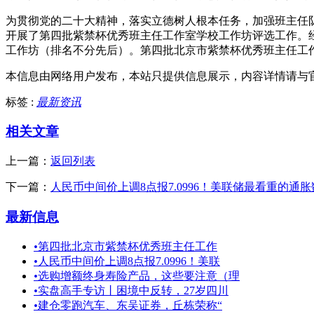
为贯彻党的二十大精神，落实立德树人根本任务，加强班主任队
开展了第四批紫禁杯优秀班主任工作室学校工作坊评选工作。
工作坊（排名不分先后）。第四批北京市紫禁杯优秀班主任工
本信息由网络用户发布，
本站只提供信息展示，内容详情请与
标签 :
最新资讯
相关文章
上一篇：
返回列表
下一篇：
人民币中间价上调8点报7.0996！美联储最看重的
最新信息
•
第四批北京市紫禁杯优秀班主任工作
•
人民币中间价上调8点报7.0996！美联
•
选购增额终身寿险产品，这些要注意（理
•
实盘高手专访丨困境中反转，27岁四川
•
建仓零跑汽车、东吴证券，丘栋荣称“