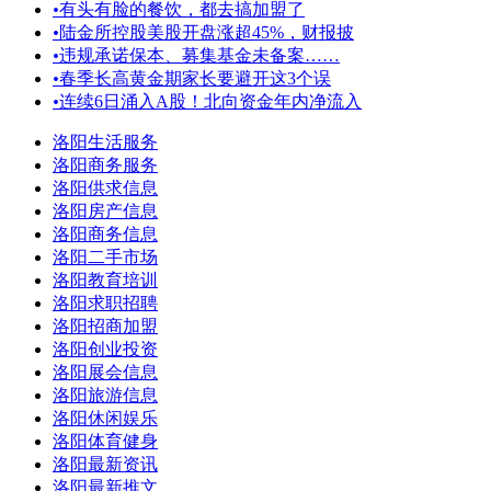
•
有头有脸的餐饮，都去搞加盟了
•
陆金所控股美股开盘涨超45%，财报披
•
违规承诺保本、募集基金未备案……
•
春季长高黄金期家长要避开这3个误
•
连续6日涌入A股！北向资金年内净流入
洛阳生活服务
洛阳商务服务
洛阳供求信息
洛阳房产信息
洛阳商务信息
洛阳二手市场
洛阳教育培训
洛阳求职招聘
洛阳招商加盟
洛阳创业投资
洛阳展会信息
洛阳旅游信息
洛阳休闲娱乐
洛阳体育健身
洛阳最新资讯
洛阳最新推文